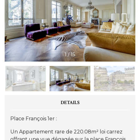
1
/
15
DETAILS
Place François 1er :
Un Appartement rare de 220.08m² loi carrez
offrant une vue dégagée sur la place François