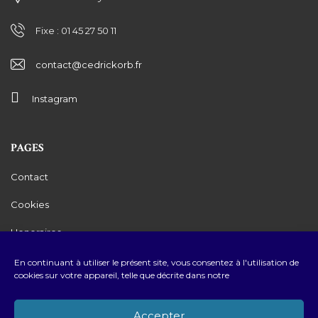
Fixe : 01 45 27 50 11
contact@cedrickorb.fr
Instagram
PAGES
Contact
Cookies
Honoraires
Mentions légales
En continuant à utiliser le présent site, vous consentez à l'utilisation de
cookies sur votre appareil, telle que décrite dans notre
Politique de Confidentialité
Accepter